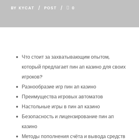
BY
KYCAT
POST
0
Что стоит за захватывающим опытом,
который предлагает пин ап казино для своих
игроков?
Разнообразие игр пин ап казино
Преимущества игровых автоматов
Настольные игры в пин ап казино
Безопасность и лицензирование пин ап
казино
Методы пополнения счёта и вывода средств