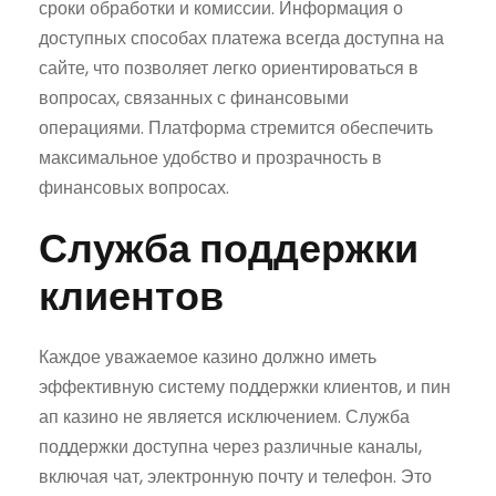
сроки обработки и комиссии. Информация о
доступных способах платежа всегда доступна на
сайте, что позволяет легко ориентироваться в
вопросах, связанных с финансовыми
операциями. Платформа стремится обеспечить
максимальное удобство и прозрачность в
финансовых вопросах.
Служба поддержки
клиентов
Каждое уважаемое казино должно иметь
эффективную систему поддержки клиентов, и пин
ап казино не является исключением. Служба
поддержки доступна через различные каналы,
включая чат, электронную почту и телефон. Это