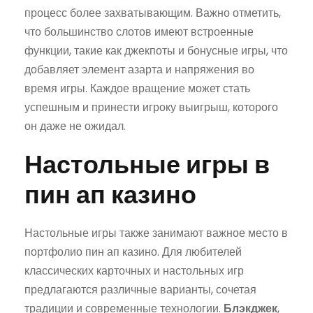
процесс более захватывающим. Важно отметить,
что большинство слотов имеют встроенные
функции, такие как джекпоты и бонусные игры, что
добавляет элемент азарта и напряжения во
время игры. Каждое вращение может стать
успешным и принести игроку выигрыш, которого
он даже не ожидал.
Настольные игры в
пин ап казино
Настольные игры также занимают важное место в
портфолио пин ап казино. Для любителей
классических карточных и настольных игр
предлагаются различные варианты, сочетая
традиции и современные технологии.
Блэкджек
,