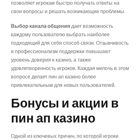
позволяет игрокам быстро получать ответы на
свои вопросы и решать возникающие проблемы.
Выбор канала общения
дает возможность
каждому пользователю выбрать наиболее
подходящий для себя способ связи. Отзывчивость
и профессионализм поддержки повышают
уровень доверия к казино, а также
удовлетворенность игроков. Каждая мелочь в этом
вопросе делает пин ап казино более
привлекательным для новых пользователей.
Бонусы и акции в
пин ап казино
Одной из ключевых причин, по которой игроки