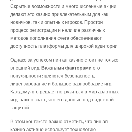
Скрытые возможности и многочисленные акции
делают это казино привлекательным для как
новичков, так и опытных игроков. Простой
процесс регистрации и наличие различных
методов пополнения счета обеспечивают
доступность платформы для широкой аудитории.
Однако за успехом пин ап казино стоит не только
внешний вид.
Важными факторами
его
популярности являются безопасность,
лицензирование и большое разнообразие игр.
Каждому, кто решает погрузиться в мир азартных
игр, важно знать, что его данные под надежной
защитой.
В этом контексте важно отметить, что
пин ап
казино
активно использует технологию