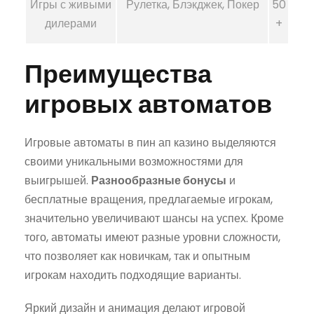
Игры с живыми
Рулетка, Блэкджек, Покер
50
дилерами
+
Преимущества
игровых автоматов
Игровые автоматы в пин ап казино выделяются
своими уникальными возможностями для
выигрышей.
Разнообразные бонусы
и
бесплатные вращения, предлагаемые игрокам,
значительно увеличивают шансы на успех. Кроме
того, автоматы имеют разные уровни сложности,
что позволяет как новичкам, так и опытным
игрокам находить подходящие варианты.
Яркий дизайн и анимация делают игровой