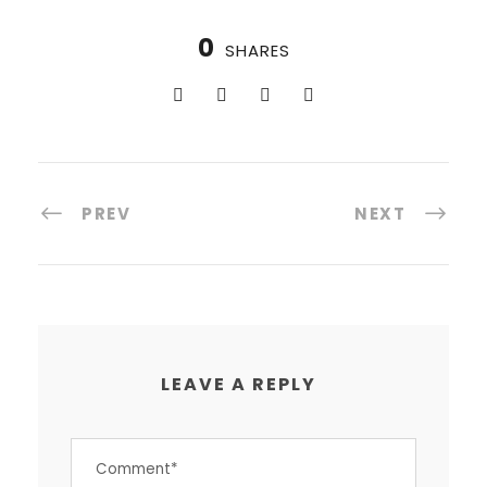
0
SHARES
PREV
NEXT
LEAVE A REPLY