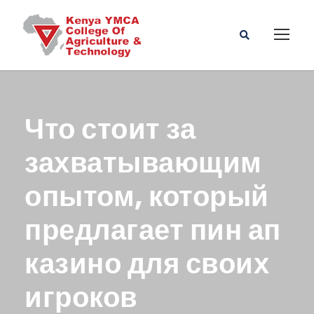
Что стоит за
захватывающим
опытом, который
предлагает пин ап
казино для своих
игроков