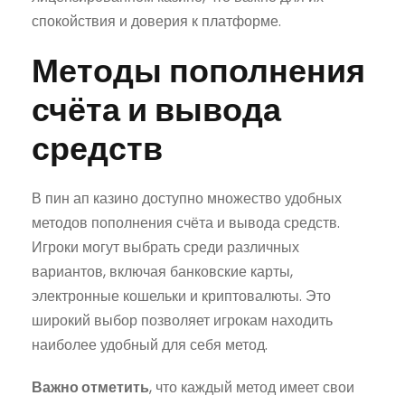
спокойствия и доверия к платформе.
Методы пополнения
счёта и вывода
средств
В пин ап казино доступно множество удобных
методов пополнения счёта и вывода средств.
Игроки могут выбрать среди различных
вариантов, включая банковские карты,
электронные кошельки и криптовалюты. Это
широкий выбор позволяет игрокам находить
наиболее удобный для себя метод.
Важно отметить
, что каждый метод имеет свои