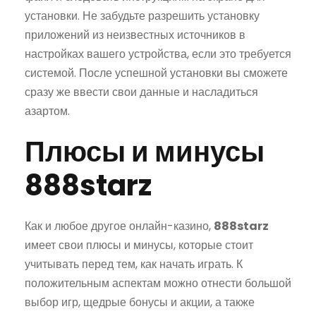
установки. Не забудьте разрешить установку
приложений из неизвестных источников в
настройках вашего устройства, если это требуется
системой. После успешной установки вы сможете
сразу же ввести свои данные и насладиться
азартом.
Плюсы и минусы
888starz
Как и любое другое онлайн-казино,
888starz
имеет свои плюсы и минусы, которые стоит
учитывать перед тем, как начать играть. К
положительным аспектам можно отнести большой
выбор игр, щедрые бонусы и акции, а также