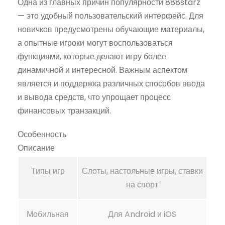
Одна из главных причин популярности 888starz
— это удобный пользовательский интерфейс. Для
новичков предусмотрены обучающие материалы,
а опытные игроки могут воспользоваться
функциями, которые делают игру более
динамичной и интересной. Важным аспектом
является и поддержка различных способов ввода
и вывода средств, что упрощает процесс
финансовых транзакций.
Особенность
Описание
Типы игр
Слоты, настольные игры, ставки
на спорт
Мобильная
Для Android и iOS