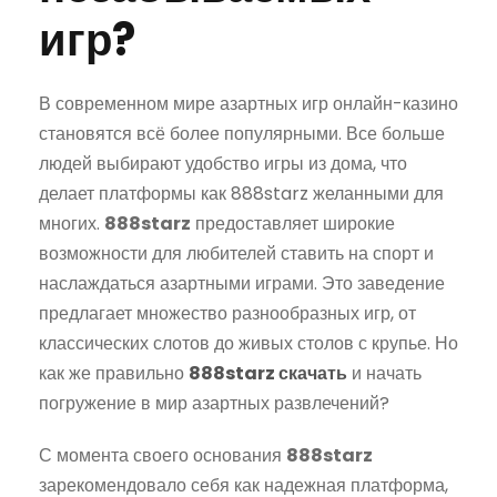
игр?
В современном мире азартных игр онлайн-казино
становятся всё более популярными. Все больше
людей выбирают удобство игры из дома, что
делает платформы как 888starz желанными для
многих.
888starz
предоставляет широкие
возможности для любителей ставить на спорт и
наслаждаться азартными играми. Это заведение
предлагает множество разнообразных игр, от
классических слотов до живых столов с крупье. Но
как же правильно
888starz скачать
и начать
погружение в мир азартных развлечений?
С момента своего основания
888starz
зарекомендовало себя как надежная платформа,