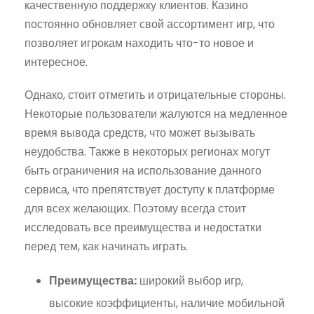
качественную поддержку клиентов. Казино
постоянно обновляет свой ассортимент игр, что
позволяет игрокам находить что-то новое и
интересное.
Однако, стоит отметить и отрицательные стороны.
Некоторые пользователи жалуются на медленное
время вывода средств, что может вызывать
неудобства. Также в некоторых регионах могут
быть ограничения на использование данного
сервиса, что препятствует доступу к платформе
для всех желающих. Поэтому всегда стоит
исследовать все преимущества и недостатки
перед тем, как начинать играть.
Преимущества:
широкий выбор игр,
высокие коэффициенты, наличие мобильной