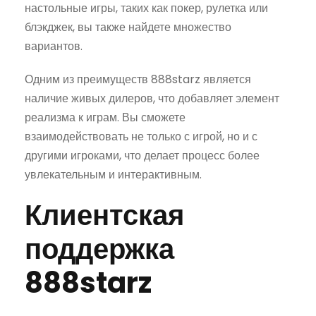
настольные игры, таких как покер, рулетка или
блэкджек, вы также найдете множество
вариантов.
Одним из преимуществ 888starz является
наличие живых дилеров, что добавляет элемент
реализма к играм. Вы сможете
взаимодействовать не только с игрой, но и с
другими игроками, что делает процесс более
увлекательным и интерактивным.
Клиентская
поддержка
888starz