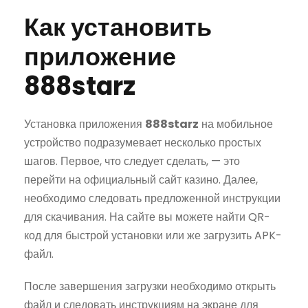
Как установить
приложение
888starz
Установка приложения
888starz
на мобильное
устройство подразумевает несколько простых
шагов. Первое, что следует сделать, — это
перейти на официальный сайт казино. Далее,
необходимо следовать предложенной инструкции
для скачивания. На сайте вы можете найти QR-
код для быстрой установки или же загрузить APK-
файл.
После завершения загрузки необходимо открыть
файл и следовать инструкциям на экране для