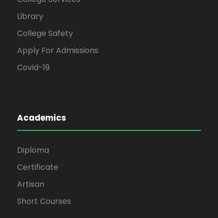
Library
College Safety
Apply For Admissions
Covid-19
Academics
Diploma
Certificate
Artisan
Short Courses