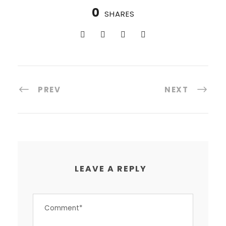
0
SHARES
PREV
NEXT
LEAVE A REPLY