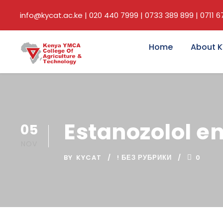
info@kycat.ac.ke | 020 440 7999 | 0733 389 899 | 0711 
Home
About 
Estanozolol e
05
NOV
BY
KYCAT
! БЕЗ РУБРИКИ
0