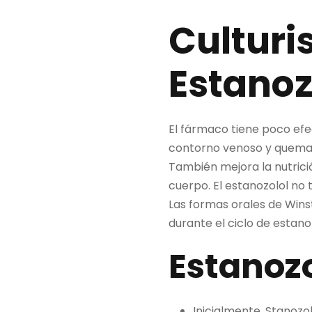
Culturi
Estanoz
El fármaco tiene poco efe
contorno venoso y quema d
También mejora la nutrició
cuerpo. El estanozolol no
Las formas orales de Winst
durante el ciclo de estanoz
Estanozo
Inicialmente, Stanozo