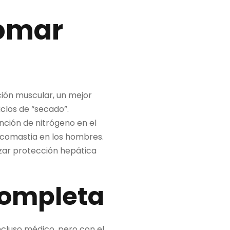
Tomar
ción muscular, un mejor
clos de “secado”.
ención de nitrógeno en el
necomastia en los hombres.
lizar protección hepática
 Completa
ncluso médico, pero con el