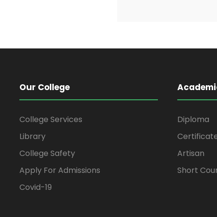
Our College
Academi
College Services
Diploma
Library
Certificat
College Safety
Artisan
Apply For Admissions
Short Cou
Covid-19