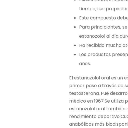
tiempo, sus propieda
Este compuesto debe 
Para principiantes, 
estanozolol al día d
Ha recibido mucha aten
Los productos present
años.
El estanozolol oral es un e
primer paso a través de su
testosterona. Fue desarro
médico en 1967.Se utiliza 
estanozolol oral también 
rendimiento deportivo.Cuan
anabólicos más biodisponib