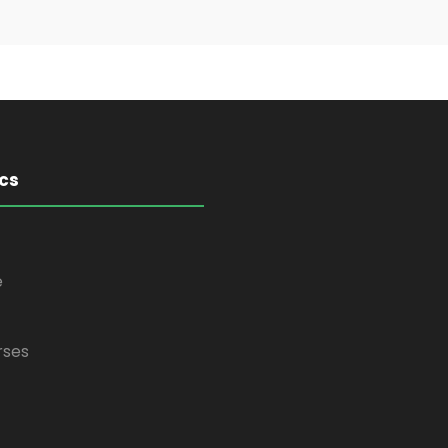
cs
e
rses