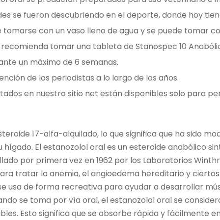
des se fueron descubriendo en el deporte, donde hoy ti
tomarse con un vaso lleno de agua y se puede tomar con
se recomienda tomar una tableta de Stanospec 10 Anabóli
urante un máximo de 6 semanas.
ción de los periodistas a lo largo de los años.
ados en nuestro sitio net están disponibles solo para p
steroide 17-alfa-alquilado, lo que significa que ha sido mo
 hígado. El estanozolol oral es un esteroide anabólico sin
llado por primera vez en 1962 por los Laboratorios Winthr
para tratar la anemia, el angioedema hereditario y ciertos
se usa de forma recreativa para ayudar a desarrollar mús
do se toma por vía oral, el estanozolol oral se consider
les. Esto significa que se absorbe rápida y fácilmente en