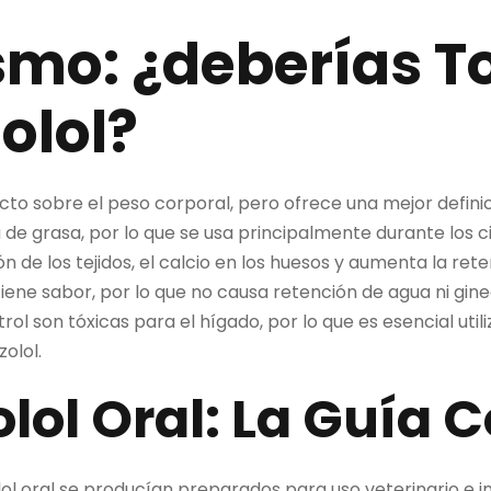
smo: ¿deberías 
olol?
cto sobre el peso corporal, pero ofrece una mejor defini
e grasa, por lo que se usa principalmente durante los ci
n de los tejidos, el calcio en los huesos y aumenta la ret
 tiene sabor, por lo que no causa retención de agua ni gi
rol son tóxicas para el hígado, por lo que es esencial uti
olol.
lol Oral: La Guía
lol oral se producían preparados para uso veterinario e i