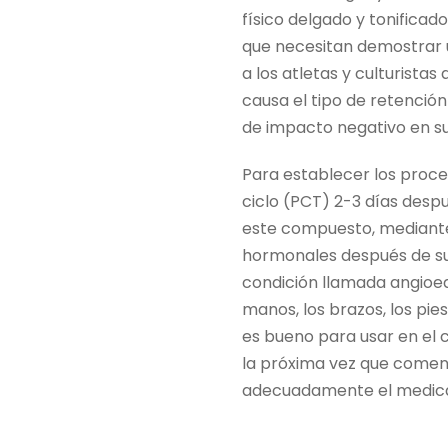
físico delgado y tonificad
que necesitan demostrar u
a los atletas y culturista
causa el tipo de retenció
de impacto negativo en su
Para establecer los proce
ciclo (PCT) 2-3 días desp
este compuesto, mediante 
hormonales después de su 
condición llamada angioe
manos, los brazos, los pie
es bueno para usar en el 
la próxima vez que comen
adecuadamente el medic