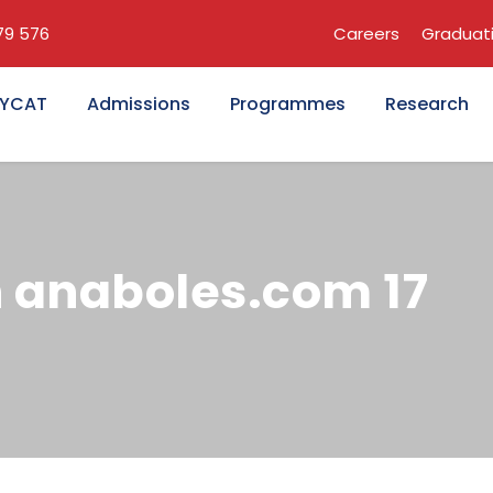
679 576
Careers
Graduat
KYCAT
Admissions
Programmes
Research
n anaboles.com 17