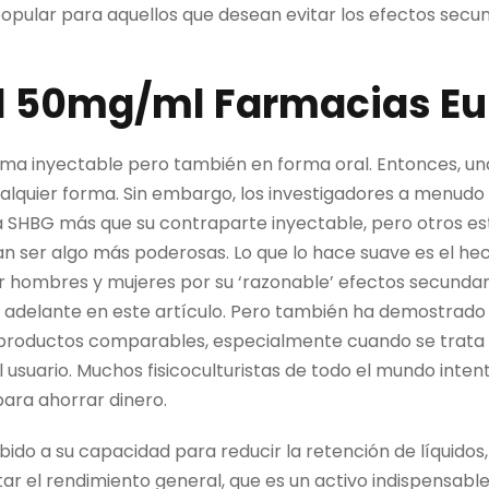
popular para aquellos que desean evitar los efectos secu
l 50mg/ml Farmacias Eu
orma inyectable pero también en forma oral. Entonces, un
ualquier forma. Sin embargo, los investigadores a menud
la SHBG más que su contraparte inyectable, pero otros es
n ser algo más poderosas. Lo que lo hace suave es el he
or hombres y mujeres por su ‘razonable’ efectos secund
adelante en este artículo. Pero también ha demostrado 
 productos comparables, especialmente cuando se trata 
 usuario. Muchos fisicoculturistas de todo el mundo inte
para ahorrar dinero.
ebido a su capacidad para reducir la retención de líquidos
 el rendimiento general, que es un activo indispensable