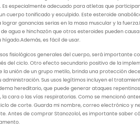
o. Es especialmente adecuado para atletas que participan
n cuerpo tonificado y esculpido. Este esteroide anabóli
s a lograr ganancias serias en la masa muscular y la fuerza
n de agua e hinchazón que otros esteroides pueden causar,
 hígado.Además, es fácil de usar.
sos fisiológicos generales del cuerpo, será importante c
ués del ciclo. Otro efecto secundario positivo de la impl
la unión de un grupo metilo, brinda una protección dece
administración. Sus usos legítimos incluyen el tratamien
dema hereditario, que puede generar ataques repentinos
s, la cara o las vías respiratorias. Como se mencionó ante
ciclo de corte. Guarda mi nombre, correo electrónico y 
te. Antes de comprar Stanozolol, es importante saber 
amento.